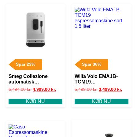
Spar 23%
Spar 36%
Smeg Collezione
Wilfa Volo EMA1B-
automatisk
TCM19
espressomaskine 19
espressomaskine sort
6,494.00
kr.
4,999.00
kr.
5,499.00
kr.
3,499.00
kr.
bar sort
1,5 liter
KØB NU
KØB NU