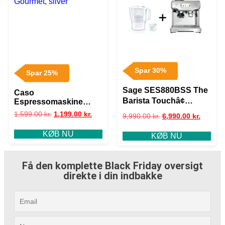
Spar 30%
Spar 25%
Sage SES880BSS The
Caso
Barista Touchâ¢
Espressomaskine
Gourmet, silver
Espressomaskine +
1,599.00
kr.
1,199.00
kr.
9,990.00
kr.
6,990.00
kr.
Brita Aluna filterkande
KØB NU
KØB NU
Få den komplette Black Friday oversigt
direkte i din indbakke