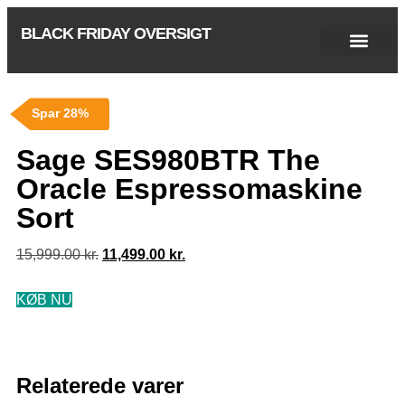
BLACK FRIDAY OVERSIGT
Singles Day 2025
Black Friday 2026
Black November 2026
Cyber Monday 2025
Januar Udsalg 2026
Green Friday 2026
Spar 28%
Sage SES980BTR The
Oracle Espressomaskine
Sort
15,999.00
kr.
11,499.00
kr.
KØB NU
Relaterede varer