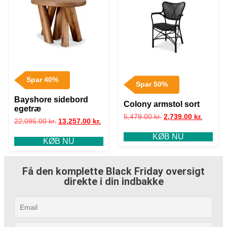
Spar 40%
Spar 50%
Bayshore sidebord
Colony armstol sort
egetræ
5,479.00
kr.
2,739.00
kr.
22,095.00
kr.
13,257.00
kr.
KØB NU
KØB NU
Få den komplette Black Friday oversigt
direkte i din indbakke