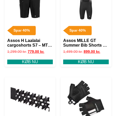
Spar 40%
Spar 40%
Assos H Laalalai
Assos MILLE GT
cargoshorts S7 – MTB
Summer Bib Shorts c2
Cykelshorts Dame –
GTS – Cykelshorts –
1,299.00
kr.
779.00
kr.
1,499.00
kr.
899.00
kr.
Sort – Str. M
Black – Str. S
KØB NU
KØB NU