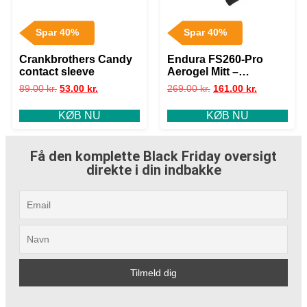
Spar 40%
Spar 40%
Crankbrothers Candy
Endura FS260-Pro
contact sleeve
Aerogel Mitt –
Cykelhandsker – Black
89.00
kr.
53.00
kr.
269.00
kr.
161.00
kr.
– Str. XS
KØB NU
KØB NU
Få den komplette Black Friday oversigt
direkte i din indbakke