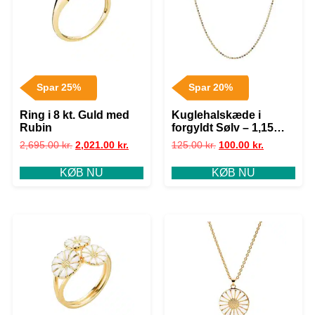
Spar 25%
Spar 20%
Ring i 8 kt. Guld med
Kuglehalskæde i
Rubin
forgyldt Sølv – 1,15
mm fra 45 cm
2,695.00
kr.
2,021.00
kr.
125.00
kr.
100.00
kr.
KØB NU
KØB NU