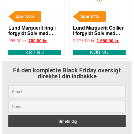
Spar 30%
Spar 27%
Lund Marguerit ring i
Lund Marguerit Collier
forgyldt Sølv med
i forgyldt Sølv med
Buket – str 56
Medaljon – 45 og 48
995.00
kr.
700.00
kr.
2,275.00
kr.
1,650.00
kr.
cm
KØB NU
KØB NU
Få den komplette Black Friday oversigt
direkte i din indbakke