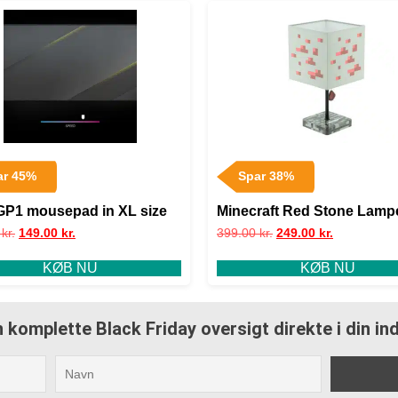
ar 45%
Spar 38%
 GP1 mousepad in XL size
Minecraft Red Stone Lamp
0
kr.
149.00
kr.
399.00
kr.
249.00
kr.
KØB NU
KØB NU
 komplette Black Friday oversigt direkte i din i