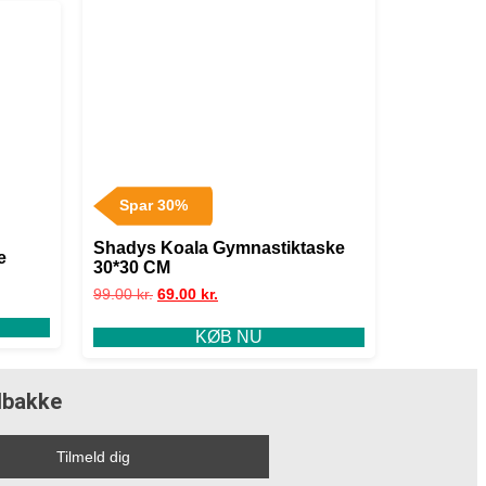
Spar 30%
Shadys Koala Gymnastiktaske
e
30*30 CM
99.00
kr.
69.00
kr.
KØB NU
ndbakke