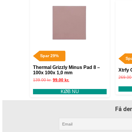
Spar 29%
Sp
Thermal Grizzly Minus Pad 8 –
Xtrfy
100x 100x 1,0 mm
269.0
139.00
kr.
99.00
kr.
KØB NU
Få den