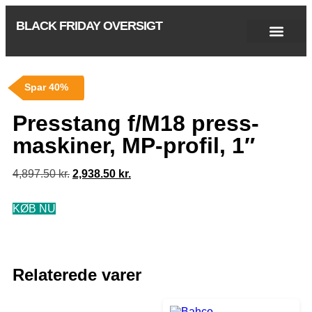
BLACK FRIDAY OVERSIGT
Singles Day 2025
Black Friday 2026
Black November 2026
Cyber Monday 2025
Januar Udsalg 2026
Green Friday 2026
Spar 40%
Presstang f/M18 press-
maskiner, MP-profil, 1″
4,897.50
kr.
2,938.50
kr.
KØB NU
Relaterede varer