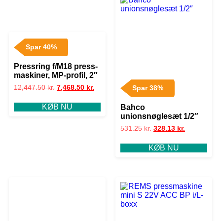
Spar 40%
Pressring f/M18 press-
maskiner, MP-profil, 2″
12,447.50
kr.
7,468.50
kr.
Spar 38%
KØB NU
Bahco
unionsnøglesæt 1/2″
531.25
kr.
328.13
kr.
KØB NU