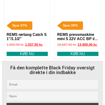
Spar 37%
Spar 26%
REMS rørtang Catch S
REMS pressmaskine
1″/1.1/2″
mini S 22V ACC BP i/L-
boxx
1,650.00
kr.
1,037.50
kr.
18,687.50
kr.
13,900.00
kr.
KØB NU
KØB NU
Få den komplette Black Friday oversigt
direkte i din indbakke