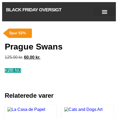
BLACK FRIDAY OVERSIGT
Singles Day 2025
Black Friday 2026
Black November 2026
Cyber Monday 2025
Januar Udsalg 2026
Green Friday 2026
Spar 52%
Prague Swans
125.00
kr.
60.00
kr.
KØB NU
Relaterede varer