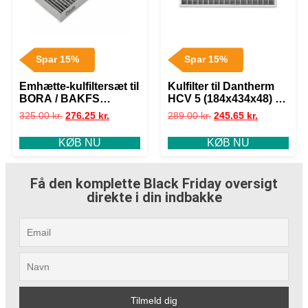
Spar 15%
Spar 15%
Emhætte-kulfiltersæt til
Kulfilter til Dantherm
BORA / BAKFS
HCV 5 (184x434x48) –
(340x125x45mm) –
kompatibelt
325.00
kr.
276.25
kr.
289.00
kr.
245.65
kr.
kompatibel
KØB NU
KØB NU
Få den komplette Black Friday oversigt
direkte i din indbakke