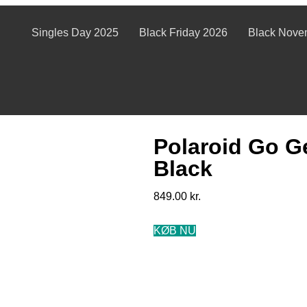
Singles Day 2025
Black Friday 2026
Black Nove
Polaroid Go G
Black
849.00
kr.
KØB NU