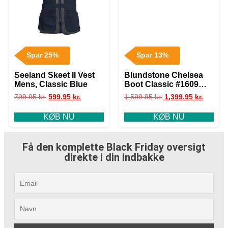
Spar 25%
Spar 13%
Seeland Skeet II Vest
Blundstone Chelsea
Mens, Classic Blue
Boot Classic #1609
Mens, Antique Brown
799.95
kr.
599.95
kr.
1,599.95
kr.
1,399.95
kr.
KØB NU
KØB NU
Få den komplette Black Friday oversigt
direkte i din indbakke