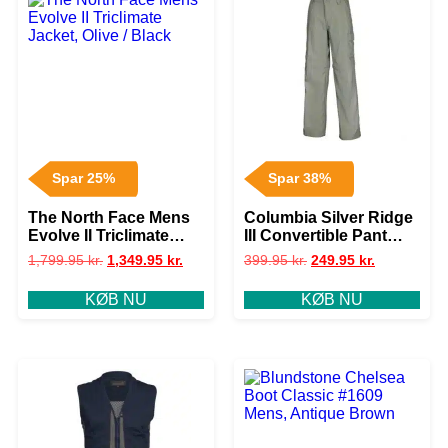
Spar 25%
Spar 38%
The North Face Mens
Columbia Silver Ridge
Evolve II Triclimate
III Convertible Pant
Jacket, Olive / Black
Youth, Cypress
1,799.95
kr.
1,349.95
kr.
399.95
kr.
249.95
kr.
KØB NU
KØB NU