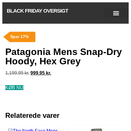
BLACK FRIDAY OVERSIGT
Singles Day 2025
Black Friday 2026
Black November 2026
Cyber Monday 2025
Januar Udsalg 2026
Green Friday 2026
Spar 17%
Patagonia Mens Snap-Dry
Hoody, Hex Grey
1,199.95
kr.
999.95
kr.
KØB NU
Relaterede varer