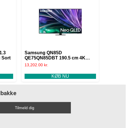
1.3
Samsung QN85D
 Sort
QE75QN85DBT 190.5 cm 4K
Ultra HD Smart TV
13,202.00
kr.
KØB NU
ndbakke