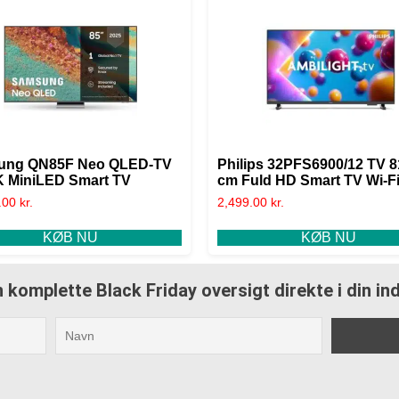
ung QN85F Neo QLED-TV
Philips 32PFS6900/12 TV 8
K MiniLED Smart TV
cm Fuld HD Smart TV Wi-Fi
.00
kr.
2,499.00
kr.
KØB NU
KØB NU
 komplette Black Friday oversigt direkte i din i