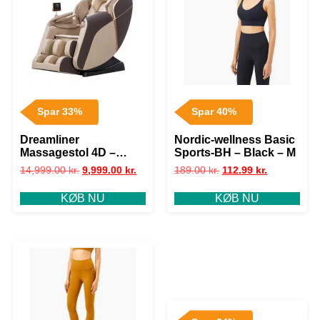
Spar 33%
Spar 40%
Dreamliner
Nordic-wellness Basic
Massagestol 4D –
Sports-BH – Black – M
Light Brown
14,999.00
kr.
9,999.00
kr.
189.00
kr.
112.99
kr.
KØB NU
KØB NU