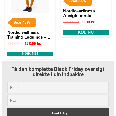
Spar 34%
Nordic-wellness
Ansigtsbørste
149.00
kr.
99.00
kr.
Spar 40%
KØB NU
Nordic-wellness
Training Leggings –
Mustard Yellow – XL
299.00
kr.
178.99
kr.
KØB NU
Få den komplette Black Friday oversigt
direkte i din indbakke