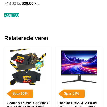
748.00
kr.
629.00
kr.
KØB NU
Relaterede varer
Spar 35%
Spar 55%
GoldenJ Stor Blackbox
Dahua LM27-E231BN