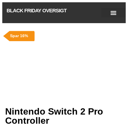
BLACK FRIDAY OVERSIGT
Singles Day 2025
Black Friday 2026
Black November 2026
Cyber Monday 2025
Januar Udsalg 2026
Green Friday 2026
Spar 16%
Nintendo Switch 2 Pro
Controller