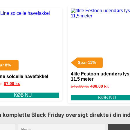
Spar 11%
ar 8%
4lite Festoon udendørs ly
ine solcelle havefakkel
11,5 meter
r.
67.00
kr.
545.00
kr.
486.00
kr.
KØB NU
KØB NU
 komplette Black Friday oversigt direkte i din i