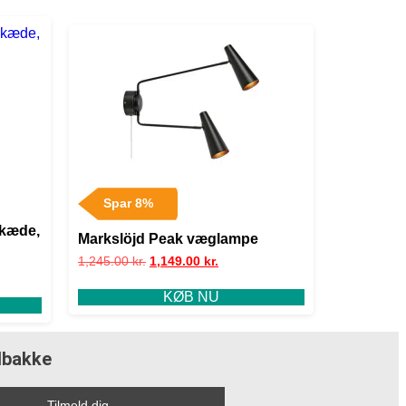
Spar 8%
skæde,
Markslöjd Peak væglampe
1,245.00
kr.
1,149.00
kr.
KØB NU
ndbakke