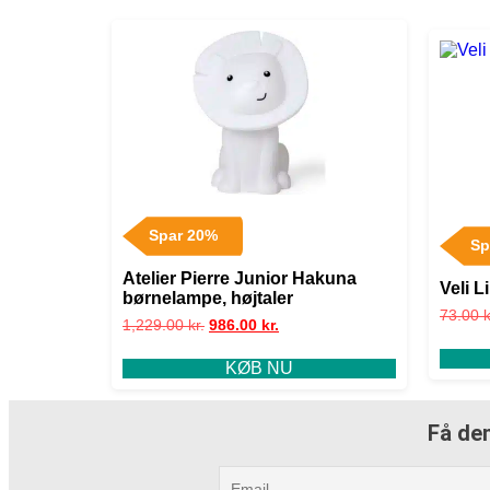
Spar 20%
Sp
Atelier Pierre Junior Hakuna
Veli L
børnelampe, højtaler
73.00
k
1,229.00
kr.
986.00
kr.
KØB NU
Få den