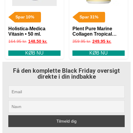
Spar 10%
Spar 31%
Holistica-Medica
Plent Pure Marine
Vitasin • 50 ml.
Collagen Tropical
Pineapple 300g
164.95
kr.
148.50
kr.
359.95
kr.
249.95
kr.
KØB NU
KØB NU
Få den komplette Black Friday oversigt
direkte i din indbakke