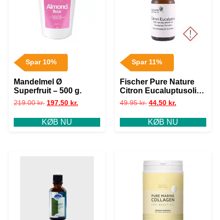
Spar 10%
Spar 11%
Mandelmel Ø
Fischer Pure Nature
Superfruit – 500 g.
Citron Eucaluptusolie
æterisk • 10ml.
219.00
kr.
197.50
kr.
49.95
kr.
44.50
kr.
KØB NU
KØB NU