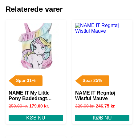
Relaterede varer
Spar 31%
Spar 25%
NAME IT My Little
NAME IT Regntøj
Pony Badedragt
Wistful Mauve
Miklisa Pink Frosting
259.00
kr.
179.00
kr.
329.00
kr.
246.75
kr.
KØB NU
KØB NU