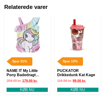
Relaterede varer
Spar 31%
Spar 15%
NAME IT My Little
PUCKATOR
Pony Badedragt
Drikkedunk Kat Kage
Miklisa Pink Frosting
259.00
kr.
179.00
kr.
116.56
kr.
99.00
kr.
KØB NU
KØB NU