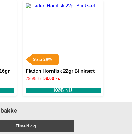
Spar 26%
 16gr
Fladen Hornfisk 22gr Blinksæt
79.95
kr.
59.00
kr.
KØB NU
ndbakke