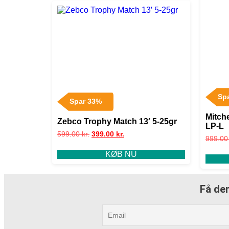
Sp
Spar 33%
Mitch
Zebco Trophy Match 13′ 5-25gr
LP-L
599.00
kr.
399.00
kr.
999.0
KØB NU
Få den