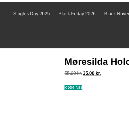
Singles Day 2025
Black Friday 2026
Black Nove
Møresilda Hol
55.00
kr.
35.00
kr.
KØB NU