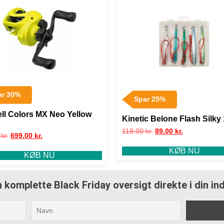
ar 30%
Spar 25%
ell Colors MX Neo Yellow
Kinetic Belone Flash Silky
119.00
kr.
89.00
kr.
0
kr.
699.00
kr.
KØB NU
KØB NU
 komplette Black Friday oversigt direkte i din i