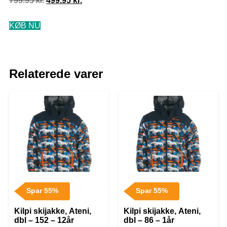
799.95
kr.
499.95
kr.
KØB NU
Relaterede varer
Spar 55%
Spar 55%
Kilpi skijakke, Ateni,
Kilpi skijakke, Ateni,
dbl – 152 – 12år
dbl – 86 – 1år