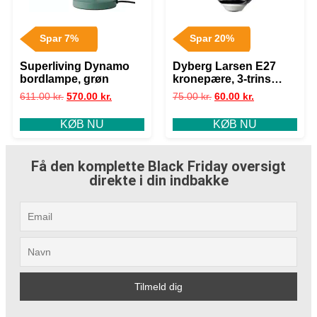
Spar 7%
Spar 20%
Superliving Dynamo
Dyberg Larsen E27
bordlampe, grøn
kronepære, 3-trins
dæmp, 5W
611.00
kr.
570.00
kr.
75.00
kr.
60.00
kr.
KØB NU
KØB NU
Få den komplette Black Friday oversigt
direkte i din indbakke