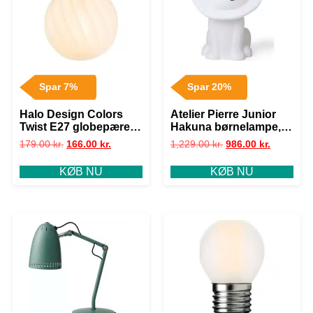
Spar 7%
Spar 20%
Halo Design Colors
Atelier Pierre Junior
Twist E27 globepære,
Hakuna børnelampe,
3-trins dæmp, 7W, Ø9,5
højtaler
179.00
kr.
166.00
kr.
1,229.00
kr.
986.00
kr.
cm
KØB NU
KØB NU