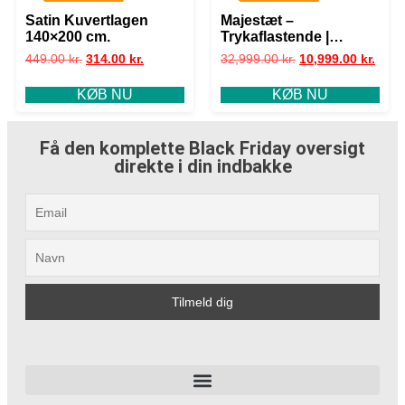
Satin Kuvertlagen
Majestæt –
140×200 cm.
Trykaflastende |
Kontinental (Sand)
449.00
kr.
314.00
kr.
32,999.00
kr.
10,999.00
kr.
210×210 cm.
KØB NU
KØB NU
Få den komplette Black Friday oversigt
direkte i din indbakke