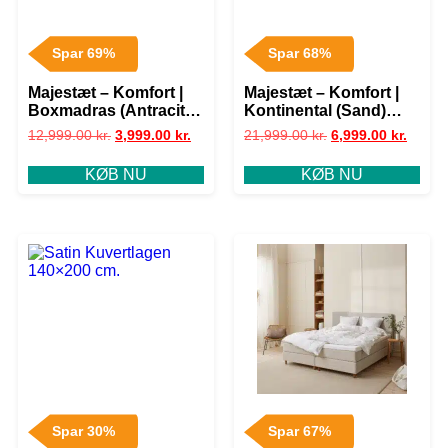
Spar 69%
Spar 68%
Majestæt – Komfort |
Majestæt – Komfort |
Boxmadras (Antracit)
Kontinental (Sand)
120×200 cm.
180×200 cm.
12,999.00
kr.
3,999.00
kr.
21,999.00
kr.
6,999.00
kr.
KØB NU
KØB NU
Spar 30%
Spar 67%