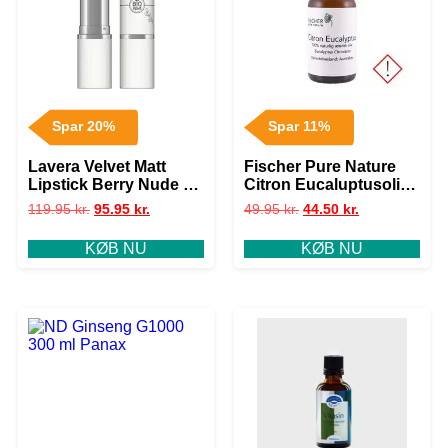
Spar 20%
Spar 11%
Lavera Velvet Matt
Fischer Pure Nature
Lipstick Berry Nude 01
Citron Eucaluptusolie
X
æterisk • 10ml.
119.95
kr.
95.95
kr.
49.95
kr.
44.50
kr.
KØB NU
KØB NU