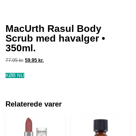
MacUrth Rasul Body
Scrub med havalger •
350ml.
77.95
kr.
59.95
kr.
KØB NU
Relaterede varer