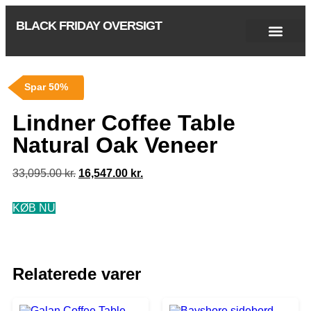
BLACK FRIDAY OVERSIGT
Singles Day 2025
Black Friday 2026
Black November 2026
Cyber Monday 2025
Januar Udsalg 2026
Green Friday 2026
Spar 50%
Lindner Coffee Table
Natural Oak Veneer
33,095.00
kr.
16,547.00
kr.
KØB NU
Relaterede varer