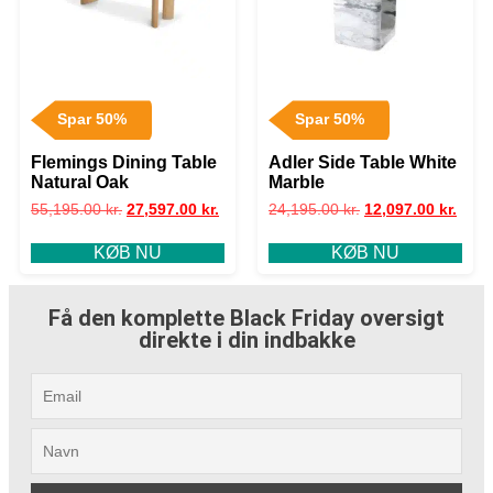
Spar 50%
Spar 50%
Flemings Dining Table
Adler Side Table White
Natural Oak
Marble
55,195.00
kr.
27,597.00
kr.
24,195.00
kr.
12,097.00
kr.
KØB NU
KØB NU
Få den komplette Black Friday oversigt
direkte i din indbakke