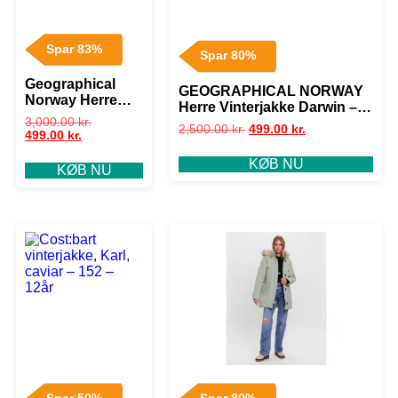
Spar 83%
Spar 80%
Geographical
GEOGRAPHICAL NORWAY
Norway Herre
Herre Vinterjakke Darwin –
Vinterjakke
Khaki
3,000.00
kr.
2,500.00
kr.
499.00
kr.
Arissa – Black
499.00
kr.
KØB NU
KØB NU