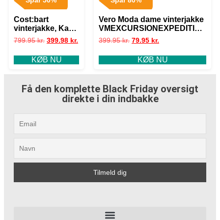
Spar 50%
Spar 80%
Cost:bart
Vero Moda dame vinterjakke
vinterjakke, Karl,
VMEXCURSIONEXPEDITION
caviar – 152 –
– Mineral Gray
799.95
kr.
399.98
kr.
399.95
kr.
79.95
kr.
12år
KØB NU
KØB NU
Få den komplette Black Friday oversigt
direkte i din indbakke