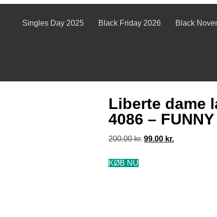
Singles Day 2025
Black Friday 2026
Black Nove
Liberte dame 
4086 – FUNN
200.00
kr.
99.00
kr.
KØB NU