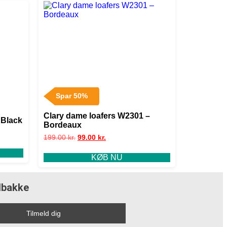
Spar 50%
Clary dame loafers W2301 –
 Black
Bordeaux
199.00
kr.
99.00
kr.
KØB NU
ndbakke