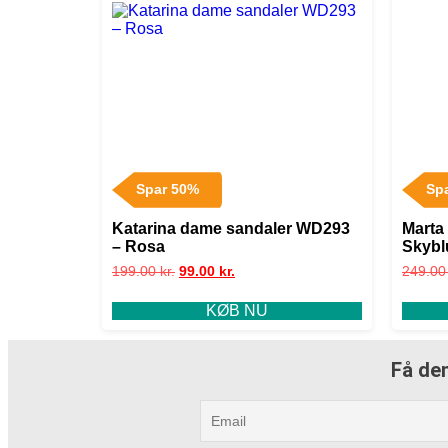
Spar 50%
Sp
Katarina dame sandaler WD293
Marta
– Rosa
Skybl
199.00
kr.
99.00
kr.
249.0
KØB NU
Få den