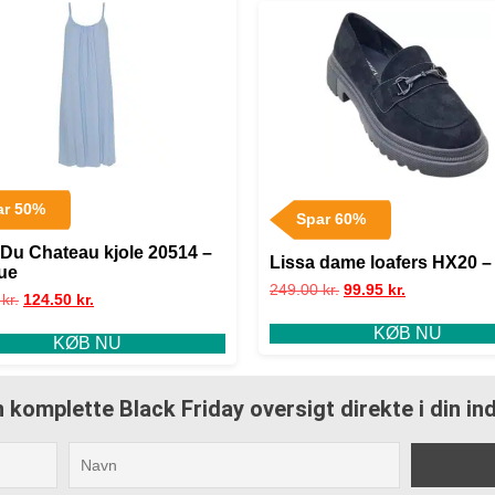
ar 50%
Spar 60%
 Du Chateau kjole 20514 –
Lissa dame loafers HX20 –
ue
249.00
kr.
99.95
kr.
0
kr.
124.50
kr.
KØB NU
KØB NU
 komplette Black Friday oversigt direkte i din i