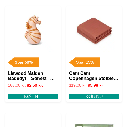
Spar 50%
Spar 19%
Liewood Maiden
Cam Cam
Badedyr – Søhest –
Copenhagen Stofble –
Mustard
2-pak – GOTS – Sienna
165.00
kr.
82.50
kr.
119.00
kr.
95.96
kr.
KØB NU
KØB NU