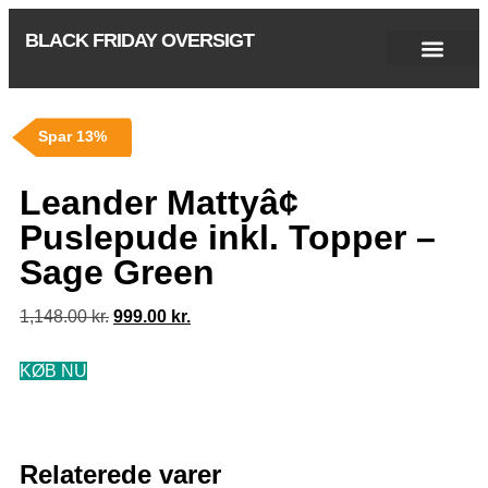
BLACK FRIDAY OVERSIGT
Singles Day 2025
Black Friday 2026
Black November 2026
Cyber Monday 2025
Januar Udsalg 2026
Green Friday 2026
Spar 13%
Leander Mattyâ¢
Puslepude inkl. Topper –
Sage Green
1,148.00
kr.
999.00
kr.
KØB NU
Relaterede varer