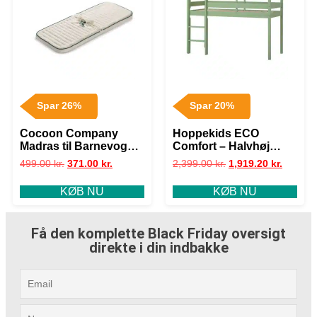
Spar 26%
Spar 20%
Cocoon Company
Hoppekids ECO
Madras til Barnevogn –
Comfort – Halvhøj
Kapok – 37×96
Seng – Flere Størrelser
499.00
kr.
371.00
kr.
2,399.00
kr.
1,919.20
kr.
– Pale Green
KØB NU
KØB NU
Få den komplette Black Friday oversigt
direkte i din indbakke