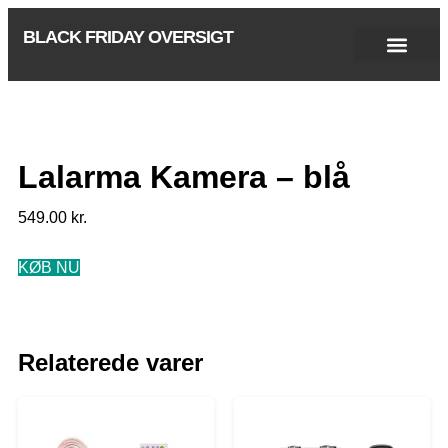
BLACK FRIDAY OVERSIGT
Singles Day 2025
Black Friday 2026
Black November 2026
Cyber Monday 2025
Januar Udsalg 2026
Green Friday 2026
Lalarma Kamera – blå
549.00
kr.
KØB NU
Relaterede varer