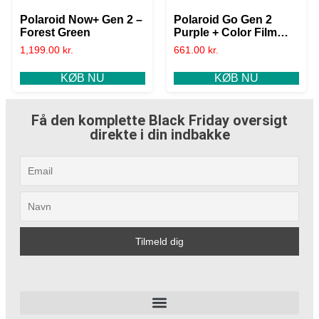
Polaroid Now+ Gen 2 –
Polaroid Go Gen 2
Forest Green
Purple + Color Film
Bundle (16 Photos)
1,199.00
kr.
661.00
kr.
KØB NU
KØB NU
Få den komplette Black Friday oversigt
direkte i din indbakke