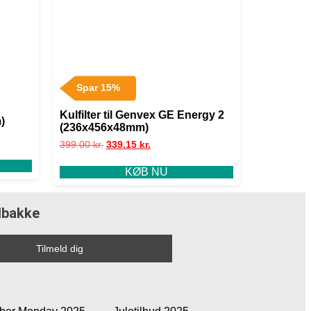
Spar 15%
Kulfilter til Genvex GE Energy 2
)
(236x456x48mm)
399.00
kr.
339.15
kr.
KØB NU
ndbakke