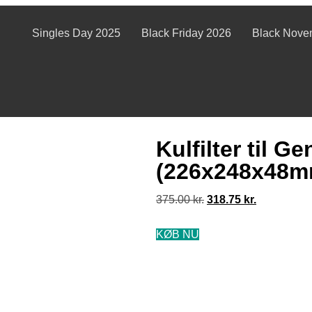
Singles Day 2025
Black Friday 2026
Black Nove
Kulfilter til 
(226x248x48m
375.00
kr.
318.75
kr.
KØB NU