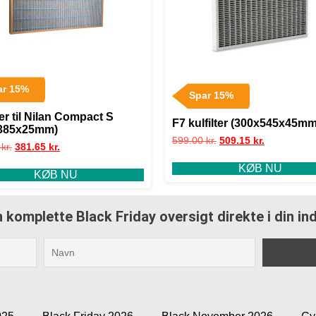
ar 15%
Spar 15%
ter til Nilan Compact S
F7 kulfilter (300x545x45mm
385x25mm)
599.00
kr.
509.15
kr.
0
kr.
381.65
kr.
KØB NU
KØB NU
 komplette Black Friday oversigt direkte i din i