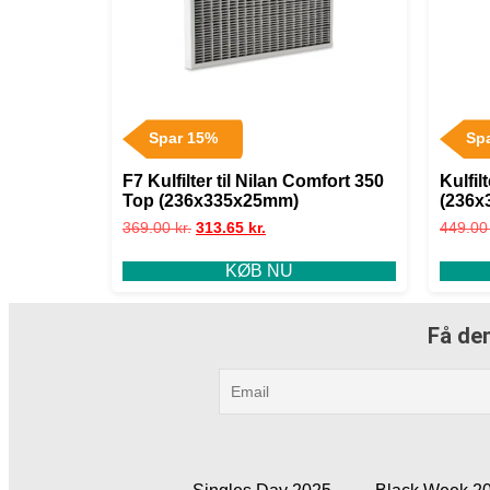
Spar 15%
Sp
F7 Kulfilter til Nilan Comfort 350
Kulfil
Top (236x335x25mm)
(236x
369.00
kr.
313.65
kr.
449.0
KØB NU
Få den