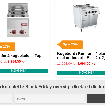
Spar 25%
ar 17%
Kogebord / Komfur – 4 pla
mfur 2 kogeplader – Top-
med understel – EL – 2 x 2
80
kr.
7,286.50
kr.
og 2 x 1,85 kW
11,996.00
kr.
8,996.00
kr.
KØB NU
KØB NU
 komplette Black Friday oversigt direkte i din i