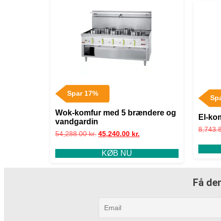
Spar 17%
Sp
Wok-komfur med 5 brændere og
El-ko
vandgardin
8,743.
54,288.00
kr.
45,240.00
kr.
KØB NU
Få den