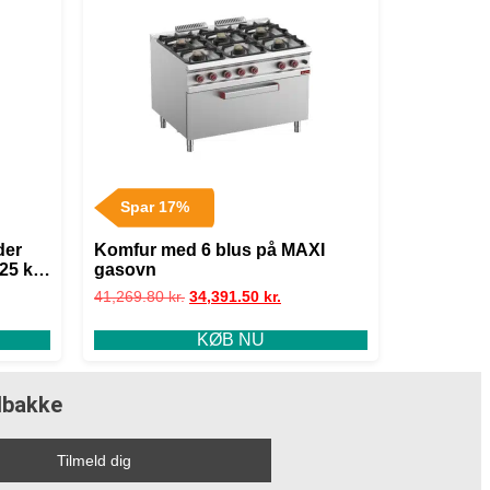
Spar 17%
der
Komfur med 6 blus på MAXI
,25 kW
gasovn
41,269.80
kr.
34,391.50
kr.
KØB NU
ndbakke