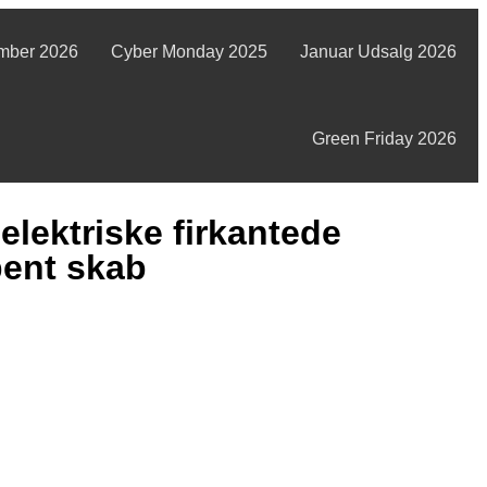
mber 2026
Cyber Monday 2025
Januar Udsalg 2026
Green Friday 2026
lektriske firkantede
bent skab