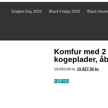
Singles Day 2025
Black Friday 2026
Black Nove
Komfur med 2 e
kogeplader, å
18,993.00
kr.
15,827.50
kr.
KØB NU