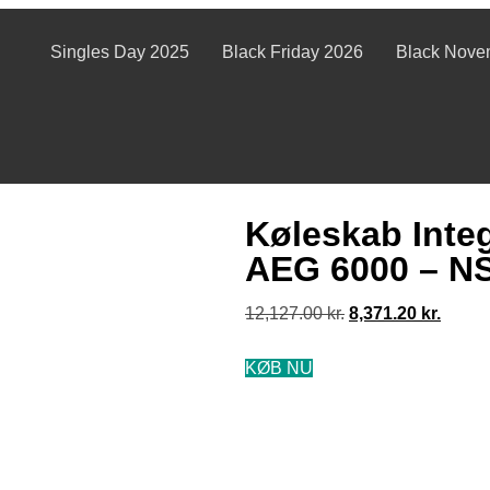
Singles Day 2025
Black Friday 2026
Black Nove
Køleskab Integ
AEG 6000 – N
12,127.00
kr.
8,371.20
kr.
KØB NU