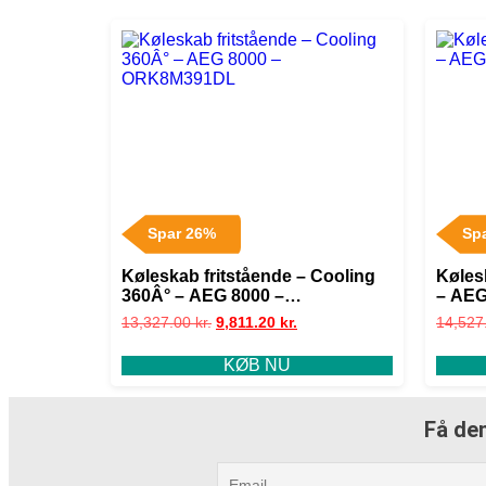
Spar 26%
Sp
Køleskab fritstående – Cooling
Køles
360Â° – AEG 8000 –
– AEG
ORK8M391DL
13,327.00
kr.
9,811.20
kr.
14,527
KØB NU
Få den