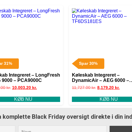
ar 31%
Spar 30%
kab Integreret – LongFresh
Køleskab Integreret –
 9000 – PCA9000C
DynamicAir – AEG 6000 –
TF6DS181ES
.00
kr.
10,003.20
kr.
11,727.00
kr.
8,179.20
kr.
KØB NU
KØB NU
 komplette Black Friday oversigt direkte i din i