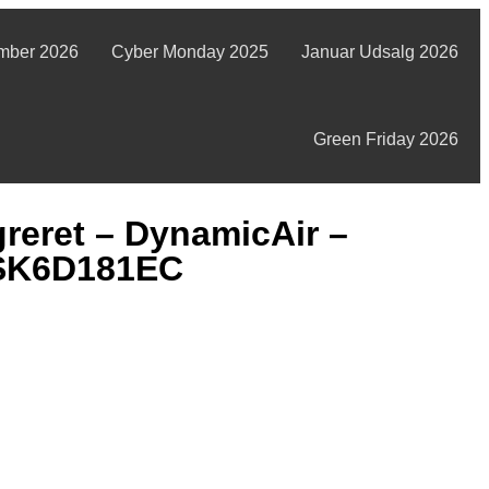
mber 2026
Cyber Monday 2025
Januar Udsalg 2026
Green Friday 2026
reret – DynamicAir –
SK6D181EC