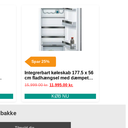
Spar 25%
Integrerbart køleskab 177.5 x 56
cm fladhængsel med dæmpet
lukning (soft close) – Siemens
15,999.00
kr.
11,995.00
kr.
iQ500 – KI81RSOE0
KØB NU
ndbakke