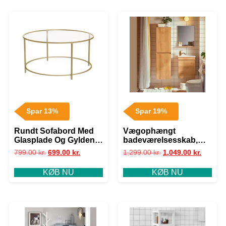
Spar 13%
Spar 19%
Rundt Sofabord Med
Vægophængt
Glasplade Og Gylden
badeværelsesskab,
Jernramme, 84x84x46
L35xB30xH120 cm,
799.00
kr.
699.00
kr.
1,299.00
kr.
1,049.00
kr.
cm
naturfarvet
KØB NU
KØB NU