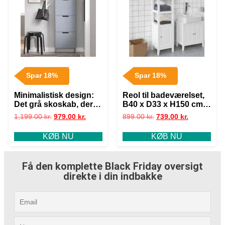
Spar 18%
Spar 18%
Minimalistisk design:
Reol til badeværelset,
Det grå skoskab, der
B40 x D33 x H150 cm,
passer til ethvert hjem!
hvid
1,199.00
kr.
979.00
kr.
899.00
kr.
739.00
kr.
KØB NU
KØB NU
Få den komplette Black Friday oversigt
direkte i din indbakke