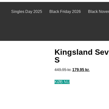
Singles Day 2025
Black Friday 2026
Black Nove
Kingsland Sev
S
449.95
kr.
179.95
kr.
KØB NU