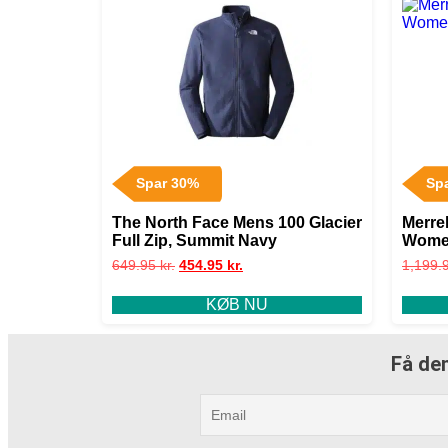
Spar 30%
Sp
The North Face Mens 100 Glacier
Merre
Full Zip, Summit Navy
Women
649.95
kr.
454.95
kr.
1,199.
KØB NU
Få den