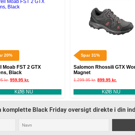
ar 20%
Spar 31%
ll Moab FST 2 GTX
Salomon Rhossili GTX Wo
s, Black
Magnet
95
kr.
959.95
kr.
1,299.95
kr.
899.95
kr.
KØB NU
KØB NU
 komplette Black Friday oversigt direkte i din i