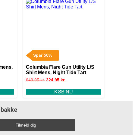
Spar 50%
mens,
Columbia Flare Gun Utility L/S
Shirt Mens, Night Tide Tart
649.95
kr.
324.95
kr.
KØB NU
ndbakke