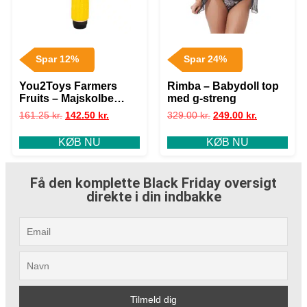
Spar 12%
Spar 24%
You2Toys Farmers
Rimba – Babydoll top
Fruits – Majskolbe
med g-streng
Vibrator
161.25
kr.
142.50
kr.
329.00
kr.
249.00
kr.
KØB NU
KØB NU
Få den komplette Black Friday oversigt
direkte i din indbakke