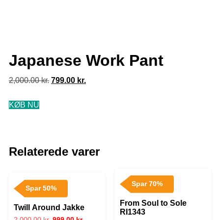
Japanese Work Pant
2,000.00
kr.
799.00
kr.
KØB NU
Relaterede varer
Spar 70%
Spar 50%
From Soul to Sole
Twill Around Jakke
RI1343
2,000.00
kr.
999.00
kr.