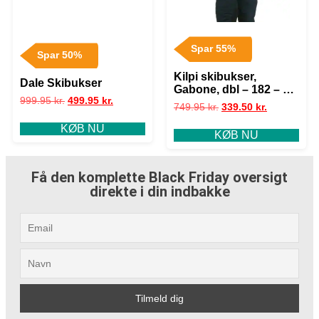
Spar 55%
Spar 50%
Kilpi skibukser,
Dale Skibukser
Gabone, dbl – 182 – M+
999.95
kr.
499.95
kr.
– 38
749.95
kr.
339.50
kr.
KØB NU
KØB NU
Få den komplette Black Friday oversigt
direkte i din indbakke