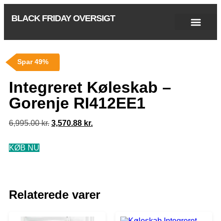
BLACK FRIDAY OVERSIGT
Singles Day 2025
Black Friday 2026
Black November 2026
Cyber Monday 2025
Januar Udsalg 2026
Green Friday 2026
Spar 49%
Integreret Køleskab –
Gorenje RI412EE1
6,995.00
kr.
3,570.88
kr.
KØB NU
Relaterede varer