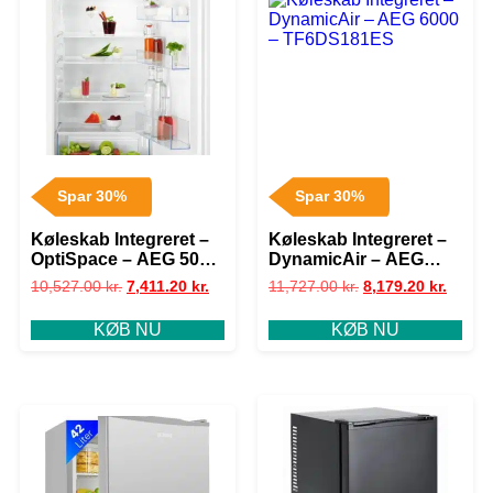
Spar 30%
Spar 30%
Køleskab Integreret –
Køleskab Integreret –
OptiSpace – AEG 5000
DynamicAir – AEG
– OSF5O12EF
6000 – TF6DS181ES
10,527.00
kr.
7,411.20
kr.
11,727.00
kr.
8,179.20
kr.
KØB NU
KØB NU