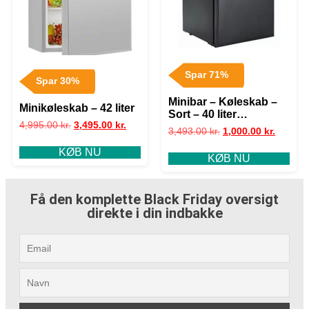
Spar 71%
Spar 30%
Minibar – Køleskab –
Minikøleskab – 42 liter
Sort – 40 liter
4,995.00
kr.
3,495.00
kr.
(demomodel)
3,493.00
kr.
1,000.00
kr.
KØB NU
KØB NU
Få den komplette Black Friday oversigt
direkte i din indbakke