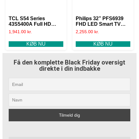
TCL S54 Series
Philips 32” PFS6939
43S5400A Full HD
FHD LED Smart TV
Smart TV
(2024)
1,941.00
kr.
2,255.00
kr.
KØB NU
KØB NU
Få den komplette Black Friday oversigt
direkte i din indbakke