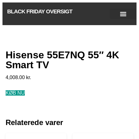
BLACK FRIDAY OVERSIGT
Singles Day 2025
Black Friday 2026
Black November 2026
Cyber Monday 2025
Januar Udsalg 2026
Green Friday 2026
Hisense 55E7NQ 55″ 4K
Smart TV
4,008.00
kr.
KØB NU
Relaterede varer