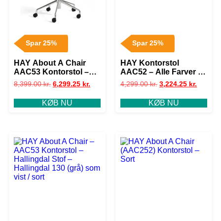
Spar 25%
Spar 25%
HAY About A Chair
HAY Kontorstol
AAC53 Kontorstol –
AAC52 – Alle Farver –
Sense Læder – Sort /
Grå / Poleret Alu.
8,399.00
kr.
6,299.25
kr.
4,299.00
kr.
3,224.25
kr.
aluminium
KØB NU
KØB NU