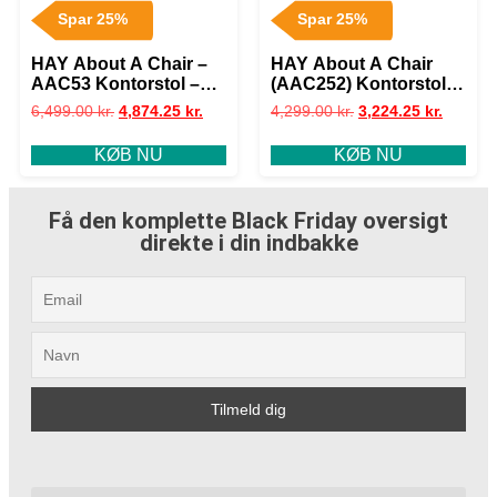
Spar 25%
Spar 25%
HAY About A Chair –
HAY About A Chair
AAC53 Kontorstol –
(AAC252) Kontorstol –
Hallingdal Stof –
Sort
6,499.00
kr.
4,874.25
kr.
4,299.00
kr.
3,224.25
kr.
Hallingdal 130 (grå)
som vist / sort
KØB NU
KØB NU
Få den komplette Black Friday oversigt
direkte i din indbakke