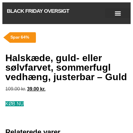
BLACK FRIDAY OVERSIGT
Singles Day 2025
Black Friday 2026
Black November 2026
Cyber Monday 2025
Januar Udsalg 2026
Green Friday 2026
Spar 64%
Halskæde, guld- eller
sølvfarvet, sommerfugl
vedhæng, justerbar – Guld
109.00
kr.
39.00
kr.
KØB NU
Relaterede varer