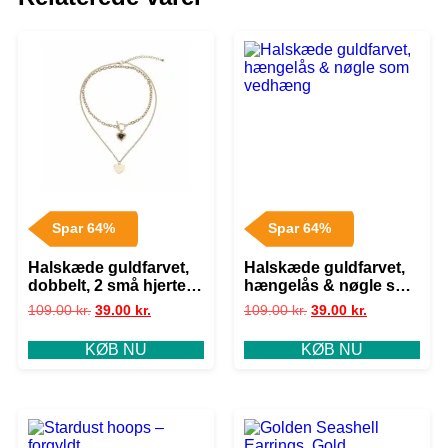
Spar 64%
Spar 64%
Halskæde guldfarvet,
Halskæde guldfarvet,
dobbelt, 2 små hjerter
hængelås & nøgle som
som vedhæng
vedhæng
109.00
kr.
39.00
kr.
109.00
kr.
39.00
kr.
KØB NU
KØB NU