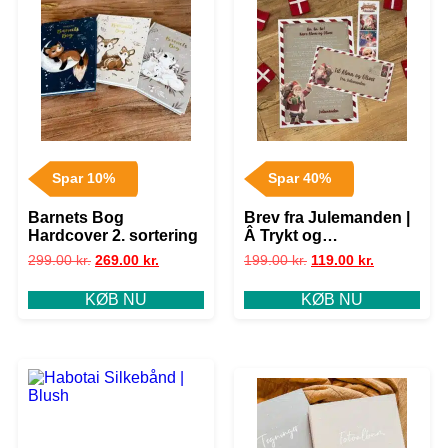
Spar 10%
Spar 40%
Barnets Bog
Brev fra Julemanden |
Hardcover 2. sortering
Â Trykt og
personliggjort
299.00
kr.
269.00
kr.
199.00
kr.
119.00
kr.
KØB NU
KØB NU