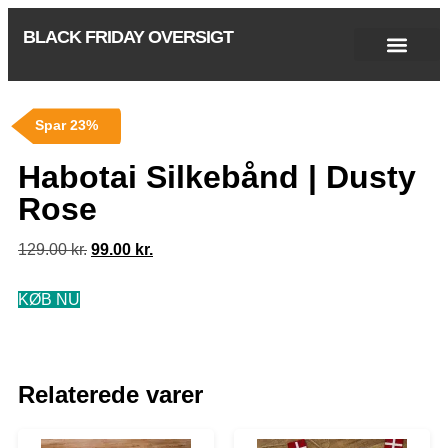
BLACK FRIDAY OVERSIGT
Singles Day 2025
Black Friday 2026
Black November 2026
Cyber Monday 2025
Januar Udsalg 2026
Green Friday 2026
Spar 23%
Habotai Silkebånd | Dusty
Rose
129.00
kr.
99.00
kr.
KØB NU
Relaterede varer