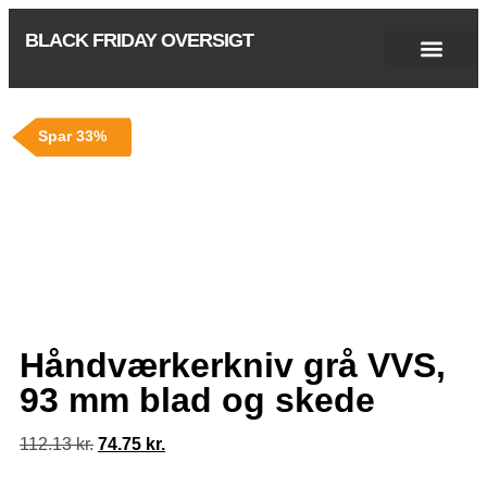
BLACK FRIDAY OVERSIGT
Singles Day 2025
Black Friday 2026
Black November 2026
Cyber Monday 2025
Januar Udsalg 2026
Green Friday 2026
Spar 33%
Håndværkerkniv grå VVS,
93 mm blad og skede
112.13
kr.
74.75
kr.