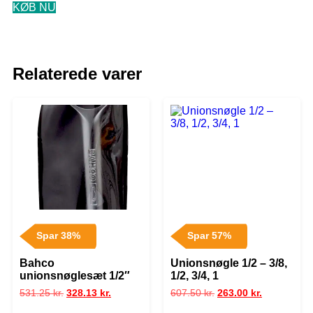
KØB NU
Relaterede varer
Spar 38%
Spar 57%
Bahco
Unionsnøgle 1/2 – 3/8,
unionsnøglesæt 1/2″
1/2, 3/4, 1
531.25
kr.
328.13
kr.
607.50
kr.
263.00
kr.