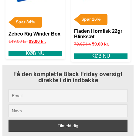
Spar 26%
Spar 34%
Fladen Hornfisk 22gr
Zebco Rig Winder Box
Blinksæt
149.00
kr.
99.00
kr.
79.95
kr.
59.00
kr.
KØB NU
KØB NU
Få den komplette Black Friday oversigt
direkte i din indbakke