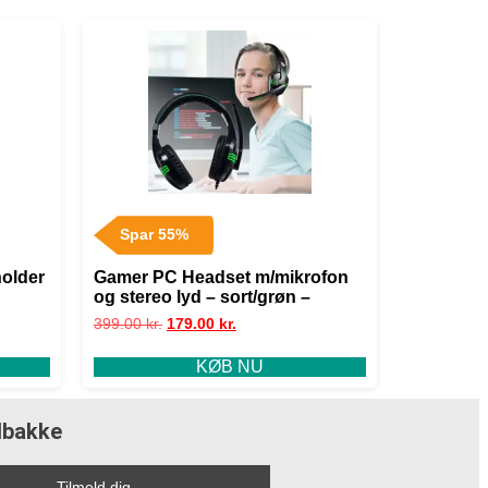
Spar 55%
holder
Gamer PC Headset m/mikrofon
og stereo lyd – sort/grøn –
399.00
kr.
179.00
kr.
KØB NU
ndbakke