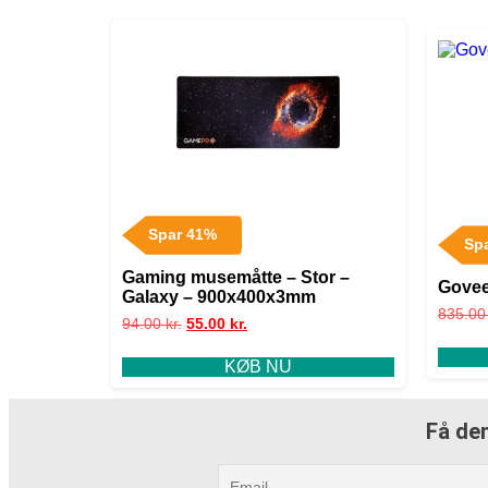
Spar 41%
Sp
Gaming musemåtte – Stor –
Govee
Galaxy – 900x400x3mm
835.0
94.00
kr.
55.00
kr.
KØB NU
Få den