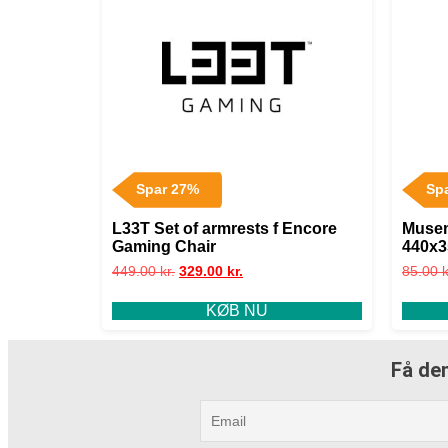
Spar 27%
Sp
L33T Set of armrests f Encore
Musem
Gaming Chair
440x
449.00
kr.
329.00
kr.
85.00
k
KØB NU
Få den