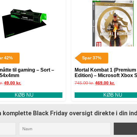
ar 42%
Spar 37%
åtte til gaming – Sort –
Mortal Kombat 1 (Premium
354x4mm
Edition) – Microsoft Xbox 
X – Action
r.
49.00
kr.
745.00
kr.
469.00
kr.
KØB NU
KØB NU
 komplette Black Friday oversigt direkte i din i