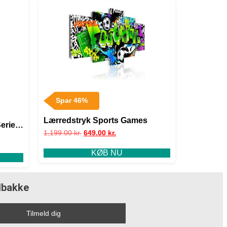
Spar 46%
Lærredstryk Sports Games
Series
1,199.00
kr.
649.00
kr.
KØB NU
ndbakke