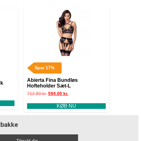
Spar 17%
Abierta Fina Bundløs
ck
Hofteholder Sæt-L
712.80
kr.
594.00
kr.
KØB NU
ndbakke