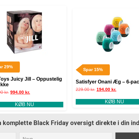
ar 29%
Spar 15%
oys Juicy Jill – Oppustelig
Satisfyer Onani Æg – 6-pa
ukke
229.00
kr.
194.00
kr.
00
kr.
994.00
kr.
KØB NU
KØB NU
 komplette Black Friday oversigt direkte i din i