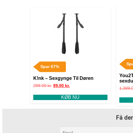
Sp
Spar 67%
You2T
K!nk – Sexgynge Til Døren
sexd
299.00
kr.
99.00
kr.
1,399.
KØB NU
Få den