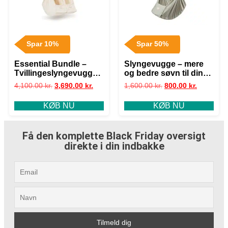
Spar 10%
Spar 50%
Essential Bundle –
Slyngevugge – mere
Tvillingeslyngevugge
og bedre søvn til din
med motor |
baby | Moonboon
4,100.00
kr.
3,690.00
kr.
1,600.00
kr.
800.00
kr.
Moonboon
KØB NU
KØB NU
Få den komplette Black Friday oversigt
direkte i din indbakke