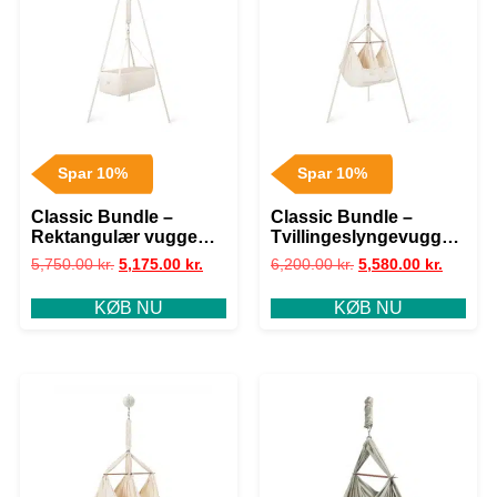
Spar 10%
Spar 10%
Classic Bundle –
Classic Bundle –
Rektangulær vugge
Tvillingeslyngevugge
med motor og stativ |
med motor og stativ |
5,750.00
kr.
5,175.00
kr.
6,200.00
kr.
5,580.00
kr.
Moonboon
Moonboon
KØB NU
KØB NU