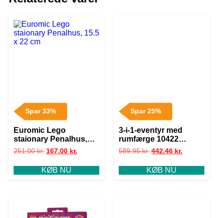
Spar 33%
Spar 25%
Euromic Lego
3-i-1-eventyr med
staionary Penalhus,
rumfærge 10422
15.5 x 22 cm
LEGO® DUPLO®
251.00
kr.
167.00
kr.
589.95
kr.
442.46
kr.
KØB NU
KØB NU