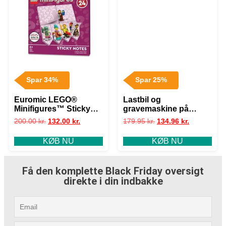
Spar 34%
Spar 25%
Euromic LEGO®
Lastbil og
Minifigures™ Sticky
gravemaskine på
Notes Series 24
larvefødder 10931
200.00
kr.
132.00
kr.
179.95
kr.
134.96
kr.
LEGO® DUPLO®
KØB NU
KØB NU
Få den komplette Black Friday oversigt
direkte i din indbakke