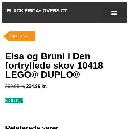
BLACK FRIDAY OVERSIGT
Singles Day 2025
Black Friday 2026
Black November 2026
Cyber Monday 2025
Januar Udsalg 2026
Green Friday 2026
Spar 25%
Elsa og Bruni i Den
fortryllede skov 10418
LEGO® DUPLO®
299.95
kr.
224.96
kr.
KØB NU
Relaterede varer