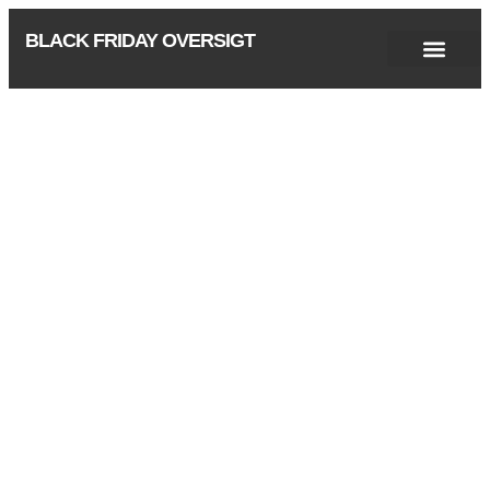
BLACK FRIDAY OVERSIGT
Singles Day 2025
Black Friday 2026
Black November 2026
Cyber Monday 2025
Januar Udsalg 2026
Green Friday 2026