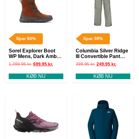
Spar 50%
Spar 38%
Sorel Explorer Boot
Columbia Silver Ridge
WP Mens, Dark Amber
III Convertible Pant
/ Buff
Youth, Cypress
1,399.95
kr.
699.95
kr.
399.95
kr.
249.95
kr.
KØB NU
KØB NU