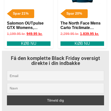
Spar 21%
Spar 20%
Salomon OUTpulse
The North Face Mens
GTX Womens,
Carto Triclimate
Tulipwood / Black
Jacket, Midnight Petrol
1,199.95
kr.
949.95
kr.
2,299.95
kr.
1,839.95
kr.
KØB NU
KØB NU
Få den komplette Black Friday oversigt
direkte i din indbakke